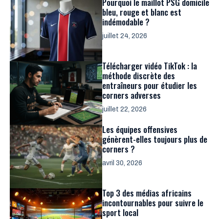
Pourquoi le maillot PSG domicile
bleu, rouge et blanc est
indémodable ?
juillet 24, 2026
Télécharger vidéo TikTok : la
méthode discrète des
entraîneurs pour étudier les
corners adverses
juillet 22, 2026
Les équipes offensives
génèrent-elles toujours plus de
corners ?
avril 30, 2026
Top 3 des médias africains
incontournables pour suivre le
sport local