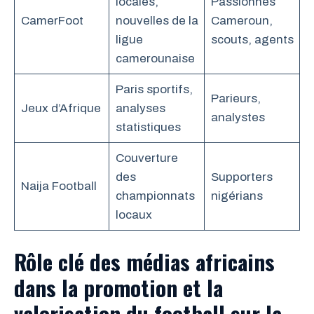
locales,
Passionnés
CamerFoot
nouvelles de la
Cameroun,
ligue
scouts, agents
camerounaise
Paris sportifs,
Parieurs,
Jeux d’Afrique
analyses
analystes
statistiques
Couverture
des
Supporters
Naija Football
championnats
nigérians
locaux
Rôle clé des médias africains
dans la promotion et la
valorisation du football sur la