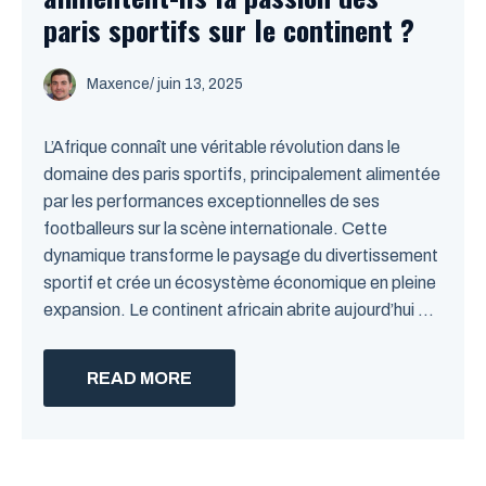
paris sportifs sur le continent ?
Maxence
/
juin 13, 2025
L’Afrique connaît une véritable révolution dans le
domaine des paris sportifs, principalement alimentée
par les performances exceptionnelles de ses
footballeurs sur la scène internationale. Cette
dynamique transforme le paysage du divertissement
sportif et crée un écosystème économique en pleine
expansion. Le continent africain abrite aujourd’hui ...
READ MORE