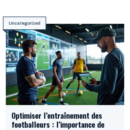
Uncategorized
Optimiser l’entraînement des
footballeurs : l’importance de