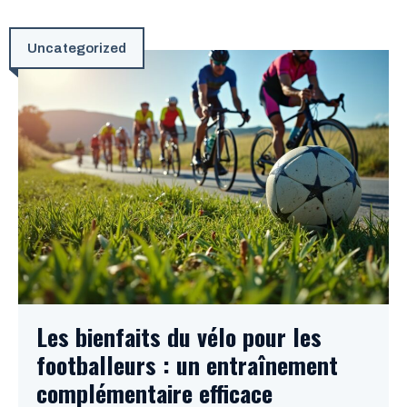
Uncategorized
Les bienfaits du vélo pour les
footballeurs : un entraînement
complémentaire efficace