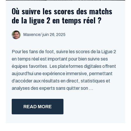
Où suivre les scores des matchs
de la ligue 2 en temps réel ?
Maxence
/
juin 26, 2025
Pour les fans de foot, suivre les scores de la Ligue 2
en temps réel est important pour bien suivre ses
équipes favorites. Les plateformes digitales offrent
aujourd’hui une expérience immersive, permettant
d’accéder aux résultats en direct, statistiques et
analyses des experts sans quitter son ...
READ MORE