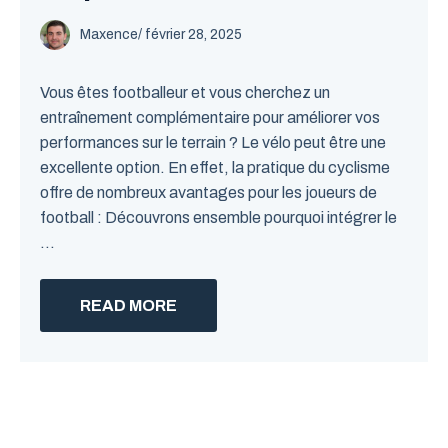
Maxence
/
février 28, 2025
Vous êtes footballeur et vous cherchez un
entraînement complémentaire pour améliorer vos
performances sur le terrain ? Le vélo peut être une
excellente option. En effet, la pratique du cyclisme
offre de nombreux avantages pour les joueurs de
football : Découvrons ensemble pourquoi intégrer le
...
READ MORE