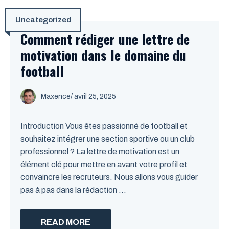
Uncategorized
Comment rédiger une lettre de
motivation dans le domaine du
football
Maxence
/
avril 25, 2025
Introduction Vous êtes passionné de football et
souhaitez intégrer une section sportive ou un club
professionnel ? La lettre de motivation est un
élément clé pour mettre en avant votre profil et
convaincre les recruteurs. Nous allons vous guider
pas à pas dans la rédaction ...
READ MORE