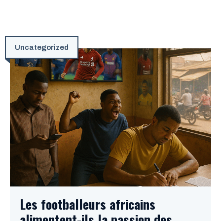
Uncategorized
Les footballeurs africains
alimentent-ils la passion des