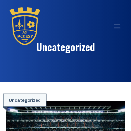
Aller
au
contenu
ME
Uncategorized
Uncategorized