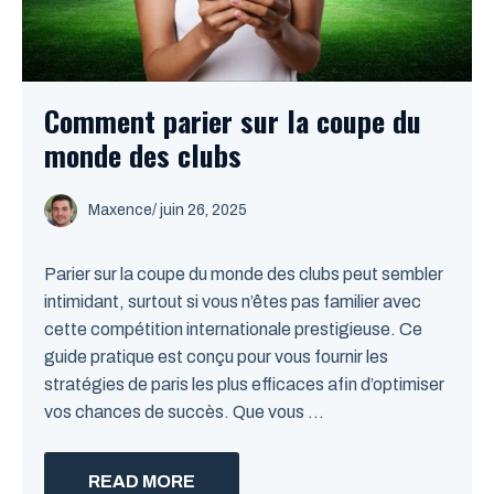
Comment parier sur la coupe du
monde des clubs
Maxence
/
juin 26, 2025
Parier sur la coupe du monde des clubs peut sembler
intimidant, surtout si vous n’êtes pas familier avec
cette compétition internationale prestigieuse. Ce
guide pratique est conçu pour vous fournir les
stratégies de paris les plus efficaces afin d’optimiser
vos chances de succès. Que vous ...
READ MORE